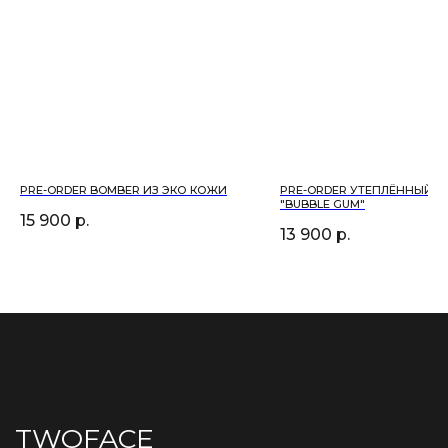
Главная
Политика
Каталог
Оферта
О нас
Оплата
Ваши TWOFACE
Доставка
Контакты
Возврат
Тел. 8 (913)-792-38-87
PRE-ORDER BOMBER ИЗ ЭКО КОЖИ
PRE-ORDER УТЕПЛЁННЫЙ 
Inst. @twoface.ru
"BUBBLE GUM"
15 900
р.
13 900
р.