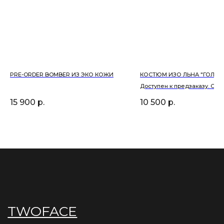
Главная
Политика
Каталог
Оферта
О нас
Оплата
Ваши TWOFACE
Доставка
Контакты
Возврат
PRE-ORDER BOMBER ИЗ ЭКО КОЖИ
КОСТЮМ ИЗО ЛЬНА "ГОЛУБ
Тел. 8 (913)-792-38-87
Доступен к предзаказу. Сро
Inst. @twoface.ru
1,5 недели.
15 900
р.
10 500
р.