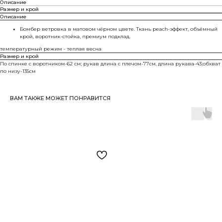
Описание
Размер и крой
Описание
Бомбер ветровка в матовом чёрном цвете. Ткань peach-эффект, объёмный
крой, воротник-стойка, премиум подклад.
температурный режим - теплая весна
Размер и крой
По спинке с воротником-62 см; рукав длина с плечом-77см, длина рукава-43;обхват
по низу-135см
ВАМ ТАКЖЕ МОЖЕТ ПОНРАВИТСЯ
TWOFACE
г. Новосибирск