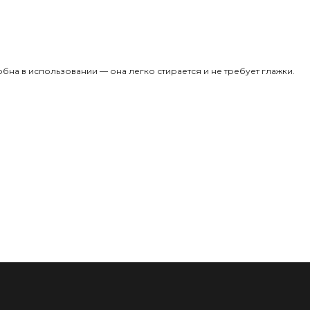
обна в использовании — она легко стирается и не требует глажки.
Политика
Те
8
Оферта
In
Оплата
ACE
Доставка
Возврат