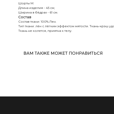
Шорты M:
Длина изделия - 45 см;
Ширина в бёдрах - 61 см.
Состав
Состав ткани: 100% Лен.
Тип ткани: лён с лёгким эффектом мятости. Ткань-крэш уд
Ткань не колется, приятна к телу.
ВАМ ТАКЖЕ МОЖЕТ ПОНРАВИТЬСЯ
Главная
TWOFACE
Каталог
г. Новосибирск
О нас
Ваши TWOF
Контакты