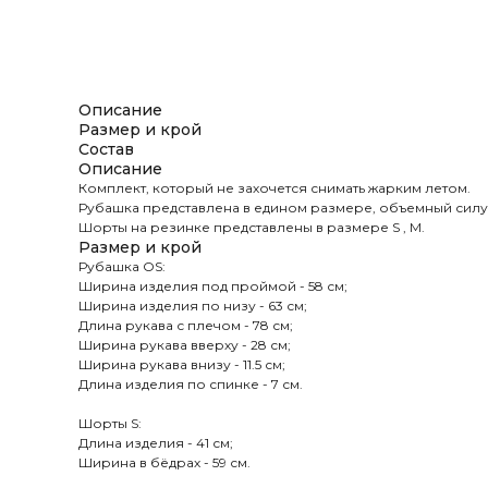
Описание
Размер и крой
Состав
Описание
Комплект, который не захочется снимать жарким летом.
Рубашка представлена в едином размере, объемный силуэ
Шорты на резинке представлены в размере S , M.
Размер и крой
Рубашка OS:
Ширина изделия под проймой - 58 см;
Ширина изделия по низу - 63 см;
Длина рукава с плечом - 78 см;
Ширина рукава вверху - 28 см;
Ширина рукава внизу - 11.5 см;
Длина изделия по спинке - 7 см.
Шорты S:
Длина изделия - 41 см;
Ширина в бёдрах - 59 см.